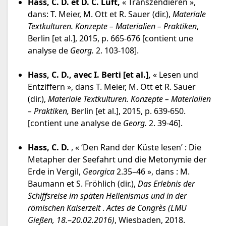
Hass, C. D. et D. C. Luft,
« Transzendieren »,
dans: T. Meier, M. Ott et R. Sauer (dir.),
Materiale
Textkulturen. Konzepte – Materialien – Praktiken
,
Berlin [et al.], 2015, p. 665-676 [contient une
analyse de
Georg.
2. 103-108].
Hass, C. D., avec I. Berti [et al.],
« Lesen und
Entziffern », dans T. Meier, M. Ott et R. Sauer
(dir.),
Materiale Textkulturen. Konzepte – Materialien
– Praktiken,
Berlin [et al.], 2015, p. 639-650.
[contient une analyse de
Georg.
2. 39-46].
Hass, C. D.
, « ʻDen Rand der Küste lesenʼ : Die
Metapher der Seefahrt und die Metonymie der
Erde in Vergil,
Georgica
2.35–46 », dans : M.
Baumann et S. Fröhlich (dir.),
Das Erlebnis der
Schiffsreise im späten Hellenismus und in der
römischen Kaiserzeit
.
Actes de Congrès (LMU
Gießen, 18.
–
20.02.2016)
, Wiesbaden, 2018.