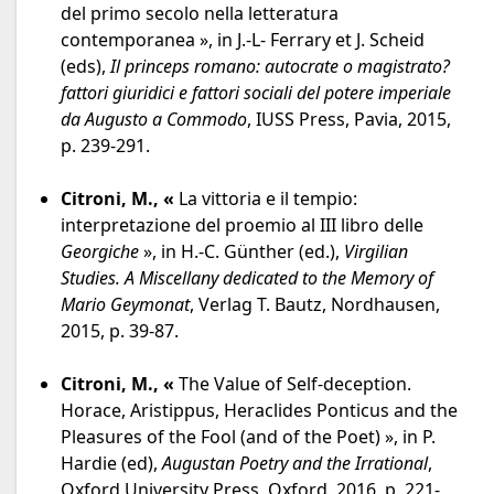
del primo secolo nella letteratura
contemporanea », in J.-L- Ferrary et J. Scheid
(eds),
Il princeps romano: autocrate o magistrato?
fattori giuridici e fattori sociali del potere imperiale
da Augusto a Commodo
, IUSS Press, Pavia, 2015,
p. 239-291.
Citroni, M.,
«
La vittoria e il tempio:
interpretazione del proemio al III libro delle
Georgiche
», in H.-C. Günther (ed.),
Virgilian
Studies.
A Miscellany dedicated to the Memory of
Mario Geymonat
, Verlag T. Bautz, Nordhausen,
2015, p. 39-87.
Citroni, M.,
«
The Value of Self-deception.
Horace, Aristippus, Heraclides Ponticus and the
Pleasures of the Fool (and of the Poet) », in P.
Hardie (ed),
Augustan Poetry and the Irrational
,
Oxford University Press, Oxford, 2016, p. 221-