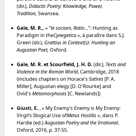
(dir.),
Didactic Poetry: Knowledge, Power,
Tradition,
Swansea.
Gale, M. R.,
« “
te sociam, Ratio
…”: Hunting as
Paradigm in the
Cynegetica
», à paraître dans S.J.
Green (dir.),
Grattius in Context(s): Hunting an
Augustan Poet,
Oxford.
Gale, M. R. et Scourfield, J. H. D.
(dir.),
Texts and
Violence in the Roman World
, Cambridge, 2018
(includes chapters on Horace's
Satires
[P. A.
Miller], Augustan elegy [D. O'Rourke] and
Ovid's
Metamorphoses
[C. Newlands])
Giusti, E.
, « My Enemy’s Enemy is My Enemy:
Virgil’s Illogical Use of
Metus Hostilis
», dans P.
Hardie (ed.)
Augustan Poetry and the Irrational
,
Oxford, 2016, p. 37-55.