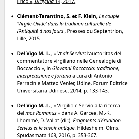
lirico
»,
Dictynna
14, 2017
.
Clément-Tarantino, S. et F. Klein,
Le couple
‘Virgile-Ovide’ dans la tradition culturelle de
l’Antiquité à nos jours
, Presses du Septentrion,
Lille, 2015.
Del Vigo M.-L.,
«
Vt ait Servius
: l’auctoritas del
commentatore virgiliano nelle Genealogie di
Boccaccio », in
Giovanni Boccaccio: tradizione,
interpretazione e fortuna
a cura di Antonio
Ferracin e Matteo Venier, Udine, Forum Editrice
Universitaria Udinese, 2014, p. 133-143.
Del Vigo M.-L.,
« Virgilio e Servio alla ricerca
del
mos Romanus
» dans A. Garcea, M.‑K.
Lhommé, D. Vallat (dir.),
Fragments d'érudition.
Servius et le savoir antique
, Hildesheim, Olms,
Spudasmata 168, 2016, p. 353-367.