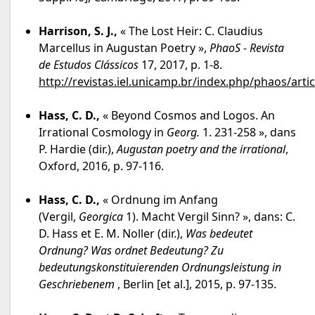
Harrison, S. J.,
« The Lost Heir: C. Claudius
Marcellus in Augustan Poetry »,
PhaoS - Revista
de Estudos Clássicos
17, 2017, p. 1-8.
http://revistas.iel.unicamp.br/index.php/phaos/arti
Hass, C. D.,
« Beyond Cosmos and Logos. An
Irrational Cosmology in
Georg.
1. 231-258 », dans
P. Hardie (dir.),
Augustan poetry and the irrational
,
Oxford, 2016, p. 97-116.
Hass, C. D.,
« Ordnung im Anfang
(Vergil,
Georgica
1). Macht Vergil Sinn? », dans: C.
D. Hass et E. M. Noller (dir.),
Was bedeutet
Ordnung? Was ordnet Bedeutung? Zu
bedeutungskonstituierenden Ordnungsleistung in
Geschriebenem
, Berlin [et al.], 2015, p. 97-135.