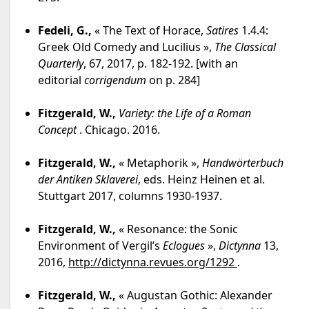
Fedeli, G.,
« The Text of Horace,
Satires
1.4.4:
Greek Old Comedy and Lucilius »,
The Classical
Quarterly
, 67, 2017, p. 182-192. [with an
editorial
corrigendum
on p. 284]
Fitzgerald, W.,
Variety: the Life of a Roman
Concept
. Chicago. 2016.
Fitzgerald, W.,
« Metaphorik »,
Handwörterbuch
der Antiken Sklaverei
, eds. Heinz Heinen et al.
Stuttgart 2017, columns 1930-1937.
Fitzgerald, W.,
« Resonance: the Sonic
Environment of Vergil’s
Eclogues
»,
Dictynna
13,
2016,
http://dictynna.revues.org/1292
.
Fitzgerald, W.,
« Augustan Gothic: Alexander