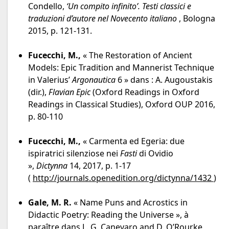
Condello,
‘Un compito infinito’. Testi classici e
traduzioni d’autore nel Novecento italiano
, Bologna
2015, p. 121-131.
Fucecchi, M.,
« The Restoration of Ancient
Models: Epic Tradition and Mannerist Technique
in Valerius’
Argonautica
6 » dans : A. Augoustakis
(dir.),
Flavian Epic
(Oxford Readings in Oxford
Readings in Classical Studies), Oxford OUP 2016,
p. 80-110
Fucecchi, M.,
« Carmenta ed Egeria: due
ispiratrici silenziose nei
Fasti
di Ovidio
»,
Dictynna
14, 2017, p. 1-17
(
http://journals.openedition.org/dictynna/1432
)
Gale, M. R.
« Name Puns and Acrostics in
Didactic Poetry: Reading the Universe », à
paraître dans L. G. Canevaro and D. O’Rourke