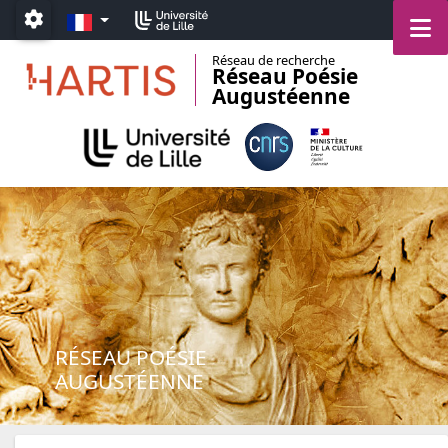
Aller au menu
Aller au contenu
Aller au pied de page
FR
M
Paramétrage
Réseau de recherche
Réseau Poésie
Augustéenne
RÉSEAU POÉSIE
AUGUSTÉENNE