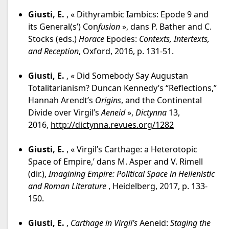
Giusti, E.
, « Dithyrambic Iambics: Epode 9 and
its General(s’) Con
fusion
», dans P. Bather and C.
Stocks (eds.)
Horace
Epodes:
Contexts, Intertexts,
and Reception
, Oxford, 2016, p. 131-51.
Giusti, E.
, « Did Somebody Say Augustan
Totalitarianism? Duncan Kennedy’s “Reflections,”
Hannah Arendt’s
Origins
, and the Continental
Divide over Virgil’s
Aeneid
»,
Dictynna
13,
2016,
http://dictynna.revues.org/1282
Giusti, E.
, « Virgil’s Carthage: a Heterotopic
Space of Empire,’ dans M. Asper and V. Rimell
(dir.),
Imagining Empire: Political Space in Hellenistic
and Roman Literature
, Heidelberg, 2017, p. 133-
150.
Giusti, E.
,
Carthage in Virgil’s
Aeneid:
Staging the