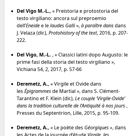
Del Vigo M.-L.,
« Preistoria e protostoria del
testo virgiliano: ancora sul preproemio
dell’
Eneide
e le
laudes Galli
»,
à paraître dans
dans
J. Velaza (dir.),
Protohistory of the text
, 2016, p. 207-
222.
Del Vigo, M.-L.
, « Classici latini dopo Augusto: le
prime fasi della storia del testo virgiliano »,
Vichiana 54, 2, 2017, p. 57-66
Deremetz, A.,
« Virgile et Ovide dans
les
Épigrammes
de Martial », dans S. Clément-
Tarantino et F. Klein (dir.),
Le couple ‘Virgile-Ovide’
dans la tradition culturelle de l’Antiquité à nos jours
,
Presses du Septentrion, Lille, 2015, p. 95-109.
Deremetz, A.,
« Le poète des
Géorgiques »
, dans
les Actes de la journée d’étude
Virgile, les