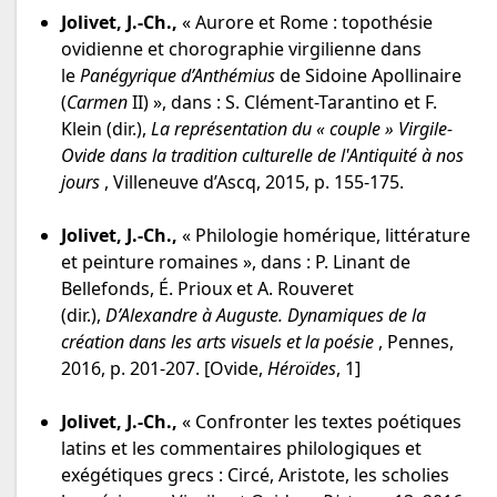
Jolivet, J.-Ch.,
« Aurore et Rome : topothésie
ovidienne et chorographie virgilienne dans
le
Panégyrique d’Anthémius
de Sidoine Apollinaire
(
Carmen
II) », dans : S. Clément-Tarantino et F.
Klein (dir.),
La représentation du « couple » Virgile-
Ovide dans la tradition culturelle de l'Antiquité à nos
jours
, Villeneuve d’Ascq, 2015, p. 155-175.
Jolivet, J.-Ch.,
« Philologie homérique, littérature
et peinture romaines », dans : P. Linant de
Bellefonds, É. Prioux et A. Rouveret
(dir.),
D’Alexandre à Auguste. Dynamiques de la
création dans les arts visuels et la poésie
, Pennes,
2016, p. 201-207. [Ovide,
Héroïdes
, 1]
Jolivet, J.-Ch.,
« Confronter les textes poétiques
latins et les commentaires philologiques et
exégétiques grecs : Circé, Aristote, les scholies