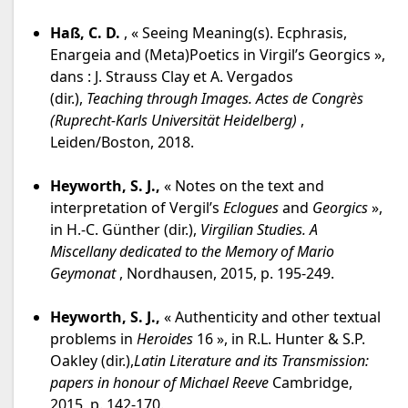
Haß, C. D.
, « Seeing Meaning(s). Ecphrasis,
Enargeia and (Meta)Poetics in Virgil’s Georgics »,
dans : J. Strauss Clay et A. Vergados
(dir.),
Teaching through Images. Actes de Congrès
(Ruprecht-Karls Universität Heidelberg)
,
Leiden/Boston, 2018.
Heyworth, S. J.,
« Notes on the text and
interpretation of Vergil’s
Eclogues
and
Georgics
»,
in H.-C. Günther (dir.),
Virgilian Studies. A
Miscellany dedicated to the Memory of Mario
Geymonat
, Nordhausen, 2015, p. 195-249.
Heyworth, S. J.,
« Authenticity and other textual
problems in
Heroides
16 », in R.L. Hunter & S.P.
Oakley (dir.),
Latin Literature and its Transmission:
papers in honour of Michael
Reeve
Cambridge,
2015, p. 142-170.