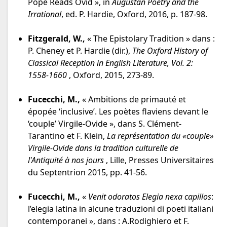
Pope Reads Ovid », in
Augustan Poetry and the
Irrational
, ed. P. Hardie, Oxford, 2016, p. 187-98.
Fitzgerald, W.,
« The Epistolary Tradition » dans :
P. Cheney et P. Hardie (dir.),
The Oxford History of
Classical Reception in English Literature, Vol. 2:
1558-1660
, Oxford, 2015, 273-89.
Fucecchi, M.,
« Ambitions de primauté et
épopée ‘inclusive’. Les poètes flaviens devant le
‘couple’ Virgile-Ovide », dans S. Clément-
Tarantino et F. Klein,
La représentation du «couple»
Virgile-Ovide dans la tradition culturelle de
l'Antiquité à nos jours
, Lille, Presses Universitaires
du Septentrion 2015, pp. 41-56.
Fucecchi, M.,
«
Venit odoratos Elegia nexa capillos
:
l’elegia latina in alcune traduzioni di poeti italiani
contemporanei », dans : A.Rodighiero et F.