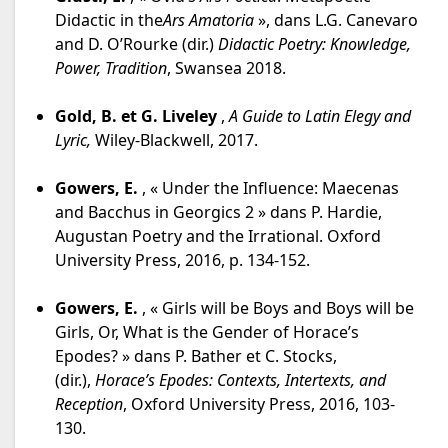
Didactic in the
Ars Amatoria
», dans L.G. Canevaro
and D. O’Rourke (dir.)
Didactic Poetry: Knowledge,
Power, Tradition
, Swansea 2018.
Gold, B. et G. Liveley
,
A Guide to Latin Elegy and
Lyric,
Wiley-Blackwell, 2017.
Gowers, E.
, « Under the Influence: Maecenas
and Bacchus in Georgics 2 » dans P. Hardie,
Augustan Poetry and the Irrational. Oxford
University Press, 2016, p. 134-152.
Gowers, E.
, « Girls will be Boys and Boys will be
Girls, Or, What is the Gender of Horace’s
Epodes? » dans P. Bather et C. Stocks,
(dir.),
Horace’s Epodes: Contexts, Intertexts, and
Reception
, Oxford University Press, 2016, 103-
130.