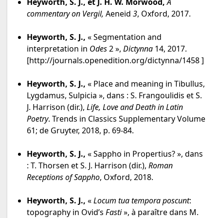
Heyworth, S. J., et J. H. W. Morwood,
A
commentary on Vergil,
Aeneid
3
, Oxford, 2017.
Heyworth, S. J.,
« Segmentation and
interpretation in
Odes
2 »,
Dictynna
14, 2017.
[http://journals.openedition.org/dictynna/1458 ]
Heyworth, S. J.,
« Place and meaning in Tibullus,
Lygdamus, Sulpicia », dans : S. Frangoulidis et S.
J. Harrison (dir.),
Life, Love and Death in Latin
Poetry
. Trends in Classics Supplementary Volume
61; de Gruyter, 2018, p. 69-84.
Heyworth, S. J.,
« Sappho in Propertius? », dans
: T. Thorsen et S. J. Harrison (dir.),
Roman
Receptions of Sappho
, Oxford, 2018.
Heyworth, S. J.,
«
Locum tua tempora poscunt
:
topography in Ovid’s
Fasti
», à paraître dans M.