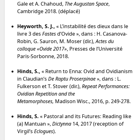
Gale et A. Chahoud,
The Augustan Space
,
Cambridge 2018. (déplacé)
Heyworth, S. J.,
« L’instabilité des dieux dans le
livre 3 des
Fastes
d’Ovide », dans : H. Casanova-
Robin, G. Sauron, M. Moser (dir.),
Actes du
colloque «Ovide 2017»
, Presses de l’Université
Paris-Sorbonne, 2018.
Hinds, S.,
« Return to Enna: Ovid and Ovidianism
in Claudian’s
De Raptu Proserpinae
»,
dans : L.
Fulkerson et T. Stover (dir.),
Repeat Performances:
Ovidian Repetition and the
Metamorphoses,
Madison Wisc., 2016, p. 249-278.
Hinds, S.
« Pastoral and its Futures: Reading like
(a) Mantuan »,
Dictynna
14, 2017 (reception of
Virgil’s
Eclogues
).