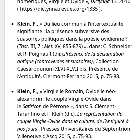
homériques, Virgile et Ovide »,
Dictynna
13, 2016
(
https://dictynna.revues.org/1335
).
Klein, F.,
« Du lieu commun à l’intertextualité
signifiante : la présence subversive des
suasoires politiques dans la poésie ovidienne ?
(
Trist
. III, 7 ;
Met.
XV, 855-879) », dans: C. Schneider
et R. Poignault (dir.),
Présence de la déclamation
antique
(controverses et suasoires)
, Collection
Caesarodunum XLVI-XLVII bis, Présence de
l’Antiquité, Clermont-Ferrand 2015, p. 75-88.
Klein, F.,
« Virgile le Romain, Ovide le néo-
alexandrin : le couple Virgile-Ovide dans
le
Satiricon
de Pétrone », dans: S. Clément-
Tarantino et F. Klein (dir.),
La représentation du
couple Virgile-Ovide dans la culture, de l’Antiquité à
nos jours
, Presses Universitaires du Septentrion,
Villeneuve d’Ascq 2015, p. 75-93.