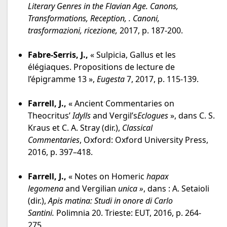
Literary Genres in the Flavian Age. Canons,
Transformations, Reception, . Canoni,
trasformazioni, ricezione,
2017, p. 187-200.
Fabre-Serris, J.,
« Sulpicia, Gallus et les
élégiaques. Propositions de lecture de
l’épigramme 13 »,
Eugesta
7, 2017, p. 115-139.
Farrell, J.,
« Ancient Commentaries on
Theocritus’
Idylls
and Vergil’s
Eclogues
»,
dans C. S.
Kraus et C. A. Stray (dir.),
Classical
Commentaries
,
Oxford: Oxford University Press,
2016, p. 397–418.
Farrell, J.,
« Notes on Homeric
hapax
legomena
and Vergilian
unica »
, dans : A. Setaioli
(dir.),
Apis matina: Studi in onore di Carlo
Santini.
Polimnia 20. Trieste: EUT, 2016, p. 264-
275.