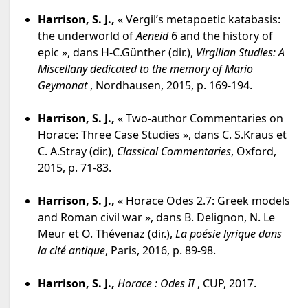
Harrison, S. J.,
« Vergil’s metapoetic katabasis:
the underworld of
Aeneid
6 and the history of
epic », dans H-C.Günther (dir.),
Virgilian Studies: A
Miscellany dedicated to the memory of Mario
Geymonat
, Nordhausen, 2015, p. 169-194.
Harrison, S. J.,
« Two-author Commentaries on
Horace: Three Case Studies », dans C. S.Kraus et
C. A.Stray (dir.),
Classical Commentaries
, Oxford,
2015, p. 71-83.
Harrison, S. J.,
« Horace Odes 2.7: Greek models
and Roman civil war », dans B. Delignon, N. Le
Meur et O. Thévenaz (dir.),
La poésie lyrique dans
la cité antique
, Paris, 2016, p. 89-98.
Harrison, S. J.,
Horace : Odes II
, CUP, 2017.