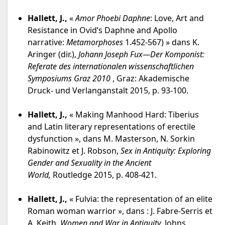
Hallett, J.,
«
Amor Phoebi Daphne
: Love, Art and
Resistance in Ovid’s Daphne and Apollo
narrative:
Metamorphoses
1.452-567) » dans K.
Aringer (dir.),
Johann Joseph Fux—Der Komponist:
Referate des internationalen wissenschaftlichen
Symposiums Graz 2010
, Graz: Akademische
Druck- und Verlanganstalt 2015, p. 93-100.
Hallett, J.,
« Making Manhood Hard: Tiberius
and Latin literary representations of erectile
dysfunction », dans M. Masterson, N. Sorkin
Rabinowitz et J. Robson,
Sex in Antiquity: Exploring
Gender and Sexuality in the Ancient
World,
Routledge 2015, p. 408-421.
Hallett, J.,
« Fulvia: the representation of an elite
Roman woman warrior », dans : J. Fabre-Serris et
A. Keith,
Women and War in
Antiquity
, Johns