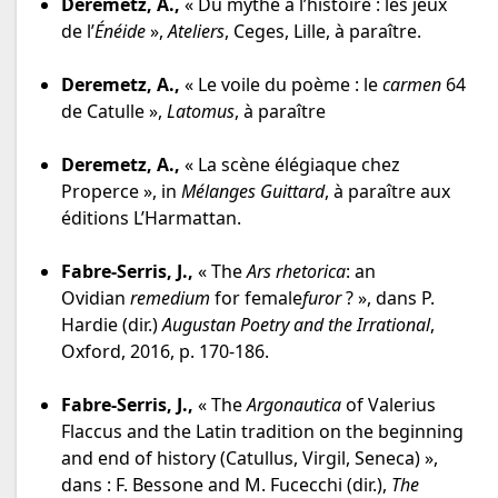
Deremetz, A.,
« Du mythe à l’histoire : les jeux
de l’
Énéide
»,
Ateliers
, Ceges, Lille, à paraître.
Deremetz, A.,
« Le voile du poème : le
carmen
64
de Catulle »,
Latomus
, à paraître
Deremetz, A.,
« La scène élégiaque chez
Properce », in
Mélanges Guittard
, à paraître aux
éditions L’Harmattan.
Fabre-Serris, J.,
« The
Ars rhetorica
: an
Ovidian
remedium
for female
furor
? », dans P.
Hardie (dir.)
Augustan Poetry and the Irrational
,
Oxford, 2016, p. 170-186.
Fabre-Serris, J.,
« The
Argonautica
of Valerius
Flaccus and the Latin tradition on the beginning
and end of history (Catullus, Virgil, Seneca) »,
dans : F. Bessone and M. Fucecchi (dir.),
The