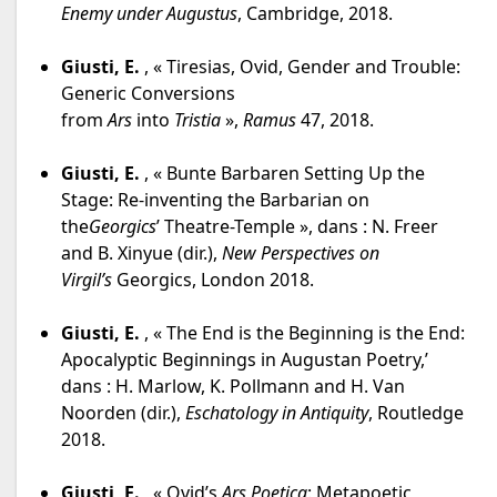
Enemy under Augustus
, Cambridge, 2018.
Giusti, E.
, « Tiresias, Ovid, Gender and Trouble:
Generic Conversions
from
Ars
into
Tristia
»,
Ramus
47, 2018.
Giusti, E.
, « Bunte Barbaren Setting Up the
Stage: Re-inventing the Barbarian on
the
Georgics
’ Theatre-Temple », dans : N. Freer
and B. Xinyue (dir.),
New Perspectives on
Virgil’s
Georgics, London 2018.
Giusti, E.
, « The End is the Beginning is the End:
Apocalyptic Beginnings in Augustan Poetry,’
dans : H. Marlow, K. Pollmann and H. Van
Noorden (dir.),
Eschatology in Antiquity
, Routledge
2018.
Giusti, E.
, « Ovid’s
Ars Poetica
: Metapoetic