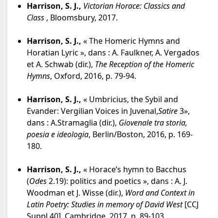
Harrison, S. J.,
Victorian Horace: Classics and
Class
, Bloomsbury, 2017.
Harrison, S. J.,
« The Homeric Hymns and
Horatian Lyric », dans : A. Faulkner, A. Vergados
et A. Schwab (dir.),
The Reception of the Homeric
Hymns
, Oxford, 2016, p. 79-94.
Harrison, S. J.,
« Umbricius, the Sybil and
Evander: Vergilian Voices in Juvenal,
Satire
3»,
dans : A.Stramaglia (dir.),
Giovenale tra storia,
poesia e ideologia
, Berlin/Boston, 2016, p. 169-
180.
Harrison, S. J.,
« Horace’s hymn to Bacchus
(
Odes
2.19): politics and poetics », dans : A. J.
Woodman et J. Wisse (dir.),
Word and Context in
Latin Poetry: Studies in memory of David West
[CCJ
Suppl.40], Cambridge, 2017, p. 89-103.