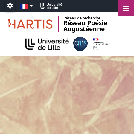
Aller au menu
Aller au contenu
Aller au pied de page
FR
M
Paramétrage
Réseau de recherche
Réseau Poésie
Augustéenne