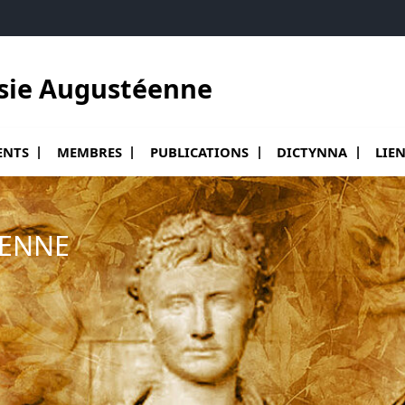
sie Augustéenne
 sous menu de Événements
Ouvrir le sous menu de Membres
Ouvrir le sous menu de Publications
ENTS
MEMBRES
PUBLICATIONS
DICTYNNA
LIE
ÉENNE