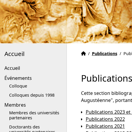
Accueil
Accueil
Accueil
/
Publications
/
Pub
Accueil
Publication
Événements
Colloque
Cette section bibliog
Colloques depuis 1998
Augustéenne", portant 
Membres
Publications 2023 et 
Membres des universités
partenaires
Publications 2022
Publications 2021
Doctorants des
universités partenaires