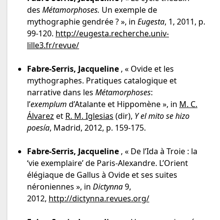
des
Métamorphoses.
Un exemple de
mythographie gendrée ? », in
Eugesta
, 1, 2011, p.
99-120.
http://eugesta.recherche.univ-
lille3.fr/revue/
Fabre-Serris, Jacqueline
, « Ovide et les
mythographes. Pratiques catalogique et
narrative dans les
Métamorphoses
:
l’
exemplum
d’Atalante et Hippomène », in
M. C.
Álvarez
et
R. M. Iglesias
(dir),
Y el mito se hizo
poesía
, Madrid, 2012, p. 159-175.
Fabre-Serris, Jacqueline
, « De l’Ida à Troie : la
‘vie exemplaire’ de Paris-Alexandre. L’Orient
élégiaque de Gallus à Ovide et ses suites
néroniennes », in
Dictynna
9,
2012,
http://dictynna.revues.org/