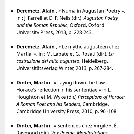
Deremetz, Alain
, « Numa in Augustan Poetry »,
in : J. Farrell et D. P. Nelis (dir.),
Augustan Poetry
and the Roman Republic
, Oxford, Oxford
University Press, 2013, p. 228-243.
Deremetz, Alain
, « Le mythe augustéen chez
Martial », in : M. Labate et G. Rosati (dir.),
La
costruzione del mito augusteo
, Heidelberg,
Universitätsverlag Winter, 2013, p. 267-284.
Dinter, Martin
, « Laying down the Law –
Horace’s reflection in his sententiae » in L.
Houghton et M. Wyke (dir.)
Perceptions of Horace:
A Roman Poet and his Readers
, Cambridge,
Cambridge University Press, 2010, p. 96 -108.
Dinter, Martin
, « Sentences chez Virgile », É.
Raymond (dir.),
Vox Poetae. Manifestations