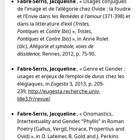
Fabre-Serris, Jacqueline
, « Usages conjugués
de l’image et de l’allégorie chez Ovide : la foudre
et l’Envie dans les
Remèdes à l'amour
(371-398) et
dans la littérature d’exil (
Tristes,
Pontiques
et
Contre Ibis
) »,
Tristes,
Pontiques
et
Contre Ibis
) », in Anne Rolet
(dir.),
Allégorie et symbole, voies de
dissidence,
Rennes, 2012, p. 75-90.
Fabre-Serris, Jacqueline
, « Genre et Gender :
usages et enjeux de l’emploi de
durus
chez les
élégiaques, in
Eugesta
3
,
2013, p. 209-
239,
http://eugesta.recherche.univ-
lille3.fr/revue/
Fabre-Serris, Jacqueline
, « Onomastics,
Intertextuality and Gender. “Phyllis” in Roman
Poetry (Gallus, Vergil, Horace, Propertius and
Ovid) », in D. Lateiner, B. Gold and J. Perkins