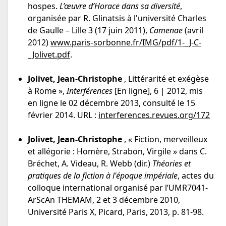
hospes.
L’œuvre d’Horace dans sa diversité
,
organisée par R. Glinatsis à l'université Charles
de Gaulle – Lille 3 (17 juin 2011),
Camenae
(avril
2012)
www.paris-sorbonne.fr/IMG/pdf/1-_J-C-
_Jolivet.pdf
.
Jolivet, Jean-Christophe
, Littérarité et exégèse
à Rome »,
Interférences
[En ligne], 6 | 2012, mis
en ligne le 02 décembre 2013, consulté le 15
février 2014. URL :
interferences.revues.org/172
Jolivet, Jean-Christophe
, « Fiction, merveilleux
et allégorie : Homère, Strabon, Virgile » dans C.
Bréchet, A. Videau, R. Webb (dir.)
Théories et
pratiques de la fiction à l'époque impériale
, actes du
colloque international organisé par l’UMR7041-
ArScAn THEMAM, 2 et 3 décembre 2010,
Université Paris X, Picard, Paris, 2013, p. 81-98.