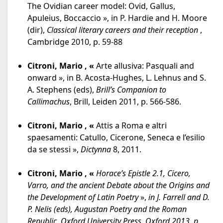
The Ovidian career model: Ovid, Gallus,
Apuleius, Boccaccio », in P. Hardie and H. Moore
(dir),
Classical literary careers and their reception
,
Cambridge 2010, p. 59-88
Citroni, Mario ,
«
Arte allusiva: Pasquali and
onward », in B. Acosta-Hughes, L. Lehnus and S.
A. Stephens (eds),
Brill’s Compa
nion to
Callimachus
, Brill, Leiden 2011, p. 566-586.
Citroni, Mario ,
«
Attis a Roma e altri
spaesamenti: Catullo, Cicerone, Seneca e l’esilio
da se stessi »,
Dictynna
8, 2011.
Citroni, Mario ,
«
Horace’s Epistle 2.1, Cicero,
Varro, and the ancient Debate about the Origins and
the Development of Latin Poetry
»,
in J. Farrell and D.
P. Nelis (eds), Augustan Poetry and the Roman
Republic, Oxford University Press, Oxford 2013, p.