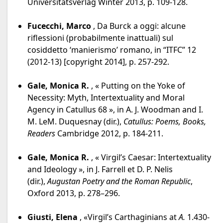
Universitätsverlag Winter 2013, p. 109-128.
Fucecchi, Marco
, Da Burck a oggi: alcune
riflessioni (probabilmente inattuali) sul
cosiddetto ‘manierismo’ romano, in “ITFC” 12
(2012-13) [copyright 2014], p. 257-292.
Gale, Monica R.
, « Putting on the Yoke of
Necessity: Myth, Intertextuality and Moral
Agency in Catullus 68 », in A. J. Woodman and I.
M. LeM. Duquesnay (dir.),
Catullus: Poems, Books,
Readers
Cambridge 2012, p. 184-211.
Gale, Monica R.
, « Virgil’s Caesar: Intertextuality
and Ideology », in J. Farrell et D. P. Nelis
(dir.),
Augustan Poetry and the Roman Republic
,
Oxford 2013, p. 278–296.
Giusti, Elena
, «Virgil’s Carthaginians at
A.
1.430-