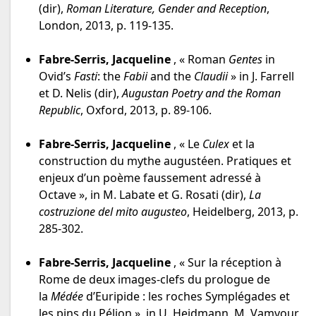
(dir),
Roman Literature, Gender and Reception
,
London, 2013, p. 119-135.
Fabre-Serris, Jacqueline
, « Roman
Gentes
in
Ovid’s
Fasti
: the
Fabii
and the
Claudii
» in J. Farrell
et D. Nelis (dir),
Augustan Poetry and the Roman
Republic
, Oxford, 2013, p. 89-106.
Fabre-Serris, Jacqueline
, « Le
Culex
et la
construction du mythe augustéen. Pratiques et
enjeux d’un poème faussement adressé à
Octave », in M. Labate et G. Rosati (dir),
La
costruzione del mito augusteo
, Heidelberg, 2013, p.
285-302.
Fabre-Serris, Jacqueline
, « Sur la réception à
Rome de deux images-clefs du prologue de
la
Médée
d’Euripide : les roches Symplégades et
les pins du Pélion », in U. Heidmann, M. Vamvour