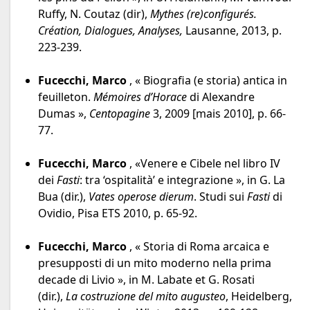
Ruffy, N. Coutaz (dir),
Mythes (re)configurés.
Création, Dialogues, Analyses,
Lausanne, 2013, p.
223-239.
Fucecchi, Marco
, « Biografia (e storia) antica in
feuilleton.
Mémoires d’Horace
di Alexandre
Dumas »,
Centopagine
3, 2009 [mais 2010], p. 66-
77.
Fucecchi, Marco
, «Venere e Cibele nel libro IV
dei
Fasti
: tra ‘ospitalità’ e integrazione », in G. La
Bua (dir.),
Vates operose dierum
. Studi sui
Fasti
di
Ovidio, Pisa ETS 2010, p. 65-92.
Fucecchi, Marco
, « Storia di Roma arcaica e
presupposti di un mito moderno nella prima
decade di Livio », in M. Labate et G. Rosati
(dir.),
La costruzione del mito augusteo
, Heidelberg,