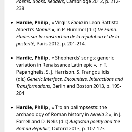
Poems, Books, Readers
, Cambridge 2012, p. 212-
238
Hardie, Philip
, « Virgil’s
Fama
in Leon Battista
Alberti’s
Momus
», in P. Hummel (dir.)
De Fama.
Études sur la construction de la réputation et de la
posterité
, Paris 2012, p. 201-214.
Hardie, Philip
, « Shepherds’ songs: generic
variation in Renaissance Latin epic », in T.
Papanghelis, S. J. Harrison, S. Frangoulidis
(dir.)
Generic Interface. Encounters, Interactions and
Transformations
, Berlin and Boston 2013, p. 195-
204
Hardie, Philip
, « Trojan palimpsests: the
archaeology of Roman history in
Aeneid
2 », in J.
Farrell and D. Nelis (dir.)
Augustan poetry and the
Roman Republic
, Oxford 2013, p. 107-123