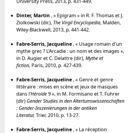
University Press, 2013, p. 431-449.
Dinter, Martin
, « Epigram » in R. F. Thomas et J.
Ziolkowski (dir.),
The Virgil Encyclopedia
,
Malden,
Wiley-Blackwell, 2013, p. 441-442.
Fabre-Serris, Jacqueline
, « Usage romain d'un
mythe grec ? L’Arcadie : un nom et des images »,
in D. Augier et C. Delattre (dir),
Mythe et
fiction,
Paris, 2010, p. 427-439.
Fabre-Serris, Jacqueline
, « Genre et genre
littéraire : mises en scène et jeux de masques
dans l’
Héroïde
9 », in M. Formisano et T. Fuhrer
(dir)
Gender Studies in den Altertumswissenschaften
: Gender-Inszenierungen in der antiken
Literatur,
Trier, 2010, p. 13-27.
Fabre-Serris, Jacqueline
, « La réception