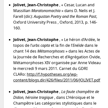
Jolivet, Jean-Christophe
, « Cesar, Lucan and
Massilian
Maratonomachia
» dans D. Nelis et J.
Farell (dir.):
Augustan Poetry and the Roman Past
,
Oxford University Press , Oxford, 2013, p. 146-
160.
Jolivet, Jean-Christophe
, « Le héron d’Ardée, le
topos de l’
urbs capta
et la fin de l’
Enéide
dans le
chant 14 des
Métamorphoses
» dans les Actes de
la Journée de Recherches et d’Agrégation Ovide,
Métamorphoses XIV organisée par Anne Videau
le mercredi 9 mars 2011. Carnet du GDRI
CLARo:
http://f.hypotheses.org/wp-
content/blogs.dir/426/files/2011/06/JOLIVET.pdf
Jolivet, Jean-Christophe
,
La faute champêtre de
Didon, héroïne tragique
, dans L’Héroïque et le
Champêtre Les catégories stylistiques dans le