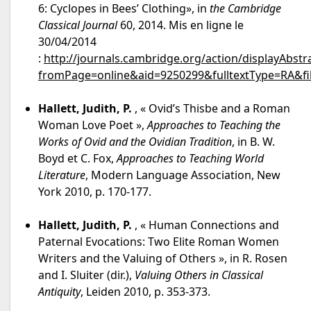
6: Cyclopes in Bees’ Clothing», in
the Cambridge
Classical Journal
60, 2014. Mis en ligne le
30/04/2014
:
http://journals.cambridge.org/action/displayAbstr
fromPage=online&aid=9250299&fulltextType=RA&f
Hallett, Judith, P.
, « Ovid’s Thisbe and a Roman
Woman Love Poet »,
Approaches to Teaching the
Works of Ovid and the
Ovidian Tradition
, in B. W.
Boyd et C. Fox,
Approaches to Teaching World
Literature
, Modern Language Association, New
York 2010, p. 170-177.
Hallett, Judith, P.
, « Human Connections and
Paternal Evocations: Two Elite Roman Women
Writers and the Valuing of Others », in R. Rosen
and I. Sluiter (dir.),
Valuing Others in Classical
Antiquity
, Leiden 2010, p. 353-373.