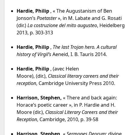
Hardie, Philip
, « The Augustanism of Ben
Jonson’s
Poetaster
», in M. Labate and G. Rosati
(dir.)
La costruzione del mito augusteo
, Heidelberg
2013, p. 303-313
Hardie, Philip
,
The last Trojan hero. A cultural
history of Virgil’s
Aeneid, I. B. Tauris 2014.
Hardie, Philip
, (avec Helen
Moore), (dir.),
Classical literary careers and their
reception
, Cambridge University Press 2010.
Harrison, Stephen,
« There and back again:
Horace’s poetic career », in P. Hardie and H.
Moore (dir.),
Classical Literary Careers and their
Reception
, Cambridge, 2010, p. 39-58
Harrison, Stephen,
«
Sermones Deorum
: divine