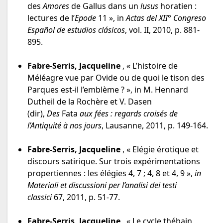
des
Amores
de Gallus dans un
lusus
horatien :
lectures de l’
Epode
11 », in
Actas del XII° Congreso
Español de estudios clásicos
, vol. II, 2010, p. 881-
895.
Fabre-Serris, Jacqueline
, « L’histoire de
Méléagre vue par Ovide ou de quoi le tison des
Parques est-il l’emblème ? », in M. Hennard
Dutheil de la Rochère et V. Dasen
(dir),
Des
Fata
aux fées : regards croisés de
l’Antiquité à nos jours
, Lausanne, 2011, p. 149-164.
Fabre-Serris, Jacqueline
, « Elégie érotique et
discours satirique. Sur trois expérimentations
propertiennes : les élégies 4, 7 ; 4, 8 et 4, 9 »,
in
Materiali et discussioni per l’analisi dei testi
classici
67, 2011, p. 51-77.
Fabre-Serris, Jacqueline
, « Le cycle thébain