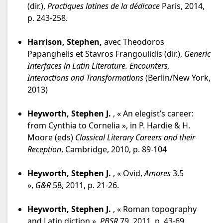
(dir.),
Practiques latines de la dédicace
Paris, 2014,
p. 243-258.
Harrison, Stephen,
avec Theodoros
Papanghelis et Stavros Frangoulidis (dir.),
Generic
Interfaces in Latin Literature. Encounters,
Interactions and Transformations
(Berlin/New York,
2013)
Heyworth, Stephen J.
, « An elegist’s career:
from Cynthia to Cornelia », in P. Hardie & H.
Moore (eds)
Classical Literary Careers and their
Reception
, Cambridge, 2010, p. 89-104
Heyworth, Stephen J.
, « Ovid,
Amores
3.5
»,
G&R
58, 2011, p. 21-26.
Heyworth, Stephen J.
, « Roman topography
and Latin diction »,
PBSR
79, 2011, p. 43-69.