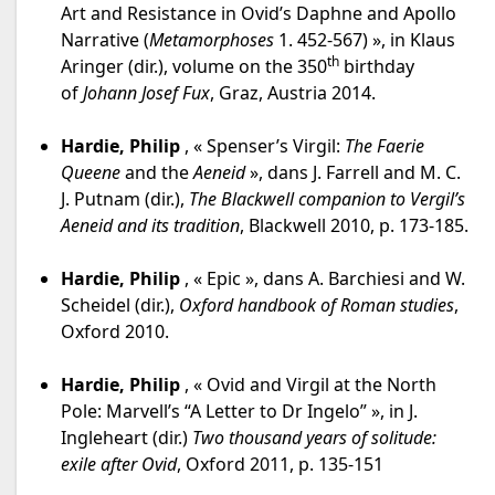
Art and Resistance in Ovid’s Daphne and Apollo
Narrative (
Metamorphoses
1. 452-567) », in Klaus
th
Aringer (dir.), volume on the 350
birthday
of
Johann Josef Fux
, Graz, Austria 2014.
Hardie, Philip
, « Spenser’s Virgil:
The Faerie
Queene
and the
Aeneid
», dans J. Farrell and M. C.
J. Putnam (dir.),
The Blackwell companion to Vergil’s
Aeneid and its tradition
, Blackwell 2010, p. 173-185.
Hardie, Philip
, « Epic », dans A. Barchiesi and W.
Scheidel (dir.),
Oxford handbook of Roman studies
,
Oxford 2010.
Hardie, Philip
, « Ovid and Virgil at the North
Pole: Marvell’s “A Letter to Dr Ingelo” », in J.
Ingleheart (dir.)
Two thousand years of solitude:
exile after Ovid
, Oxford 2011, p. 135-151