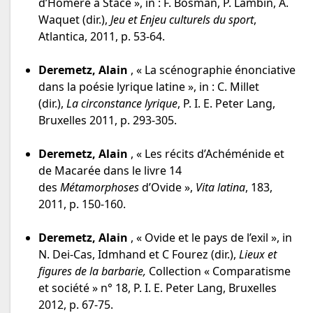
d’Homère à Stace », in : F. Bosman, P. Lambin, A.
Waquet (dir.),
Jeu et Enjeu culturels du sport
,
Atlantica, 2011, p. 53-64.
Deremetz, Alain
, « La scénographie énonciative
dans la poésie lyrique latine », in : C. Millet
(dir.),
La circonstance lyrique
, P. I. E. Peter Lang,
Bruxelles 2011, p. 293-305.
Deremetz, Alain
, « Les récits d’Achéménide et
de Macarée dans le livre 14
des
Métamorphoses
d’Ovide »,
Vita latina
, 183,
2011, p. 150-160.
Deremetz, Alain
, « Ovide et le pays de l’exil », in
N. Dei-Cas, Idmhand et C Fourez (dir.),
Lieux et
figures de la barbarie,
Collection « Comparatisme
et société » n° 18, P. I. E. Peter Lang, Bruxelles
2012, p. 67-75.