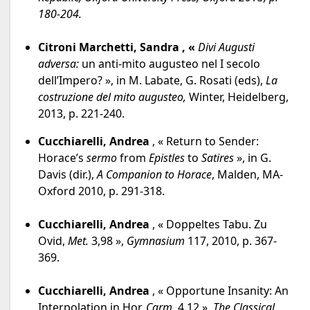
180-204.
Citroni Marchetti, Sandra ,
«
Divi Augusti
adversa:
un anti-mito augusteo nel I secolo
dell’Impero?
», in M. Labate, G. Rosati (eds),
La
costruzione del mito augusteo,
Winter, Heidelberg,
2013, p. 221-240.
Cucchiarelli, Andrea
, « Return to Sender:
Horace’s
sermo
from
Epistles
to
Satires
», in G.
Davis (dir.),
A Companion to Horace
, Malden, MA-
Oxford 2010, p. 291-318.
Cucchiarelli, Andrea
, « Doppeltes Tabu. Zu
Ovid,
Met.
3,98 »,
Gymnasium
117, 2010, p. 367-
369.
Cucchiarelli, Andrea
, « Opportune Insanity: An
Interpolation in Hor.
Carm.
4.12 »,
The Classical