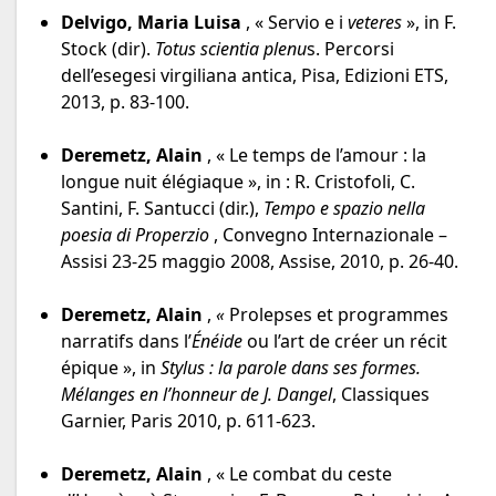
Delvigo, Maria Luisa
, « Servio e i
veteres
», in F.
Stock (dir).
Totus scientia plenu
s. Percorsi
dell’esegesi virgiliana antica, Pisa, Edizioni ETS,
2013, p. 83-100.
Deremetz, Alain
, « Le temps de l’amour : la
longue nuit élégiaque », in : R. Cristofoli, C.
Santini, F. Santucci (dir.),
Tempo e spazio nella
poesia di Properzio
, Convegno Internazionale –
Assisi 23-25 maggio 2008, Assise, 2010, p. 26-40.
Deremetz, Alain
,
«
Prolepses et programmes
narratifs dans l’
Énéide
ou l’art de créer un récit
épique », in
Stylus : la parole dans ses formes.
Mélanges en l’honneur de J. Dangel
, Classiques
Garnier, Paris 2010, p. 611-623.
Deremetz, Alain
, « Le combat du ceste