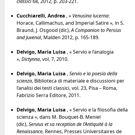
classici
68, 2012, p. 203-221.
Cucchiarelli, Andrea
, «
Venusina lucerna
:
Horace, Callimachus, and Imperial Satire »
,
in S.
Braund, J. Osgood (dir.),
A Companion to Persius
and Juvenal
, Malden 2012, p. 165-189.
Delvigo, Maria Luisa
, « Servio e l’analogia
»,
Dictynna
, vol. 7, 2010.
Delvigo, Maria Luisa
,
Servio e la poesia della
scienza
, Biblioteca di materiale e discussioni per
l’analisi dei testi classici, vol. 23, Pisa – Roma,
Fabrizio Serra Editore, 2011.
Delvigo, Maria Luisa
, « Servio e la filosofia della
scienza », dans M. Bouquet-B. Meniel
(dir.),
Servius et sa reception de l’Antiquité à la
Renaissance
, Rennes, Presses Universitaires de