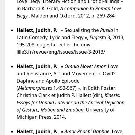
Love Elegy: Literary Fiction and Erotic Failings »
in Barbara K. Gold,
A
Companion to Roman Love
Elegy
, Malden and Oxford, 2012, p. 269-284.
Hallett, Judith, P.
, « Sexualizing the
Puella
in
Latin Comedy, Lyric and Elegy »,
Eugesta
3, 2013,
195-208.
eugesta.recherche.univ-
lille3.fr/revue/eng/issues/issue-3-2013/
Hallett, Judith, P.
, «
Omnia Movet Amor
: Love
and Resistance, Art and Movement in Ovid’s
Daphne and Apollo Episode
(
Metamorphoses
1.452-567) », in Edith Foster,
Christina Clark et Judith P. Hallett (dir.),
Kinesis:
Essays for Donald Lateiner on the Ancient Depiction
of Gesture, Motion and Emotion
, University of
Michigan Press, 2014.
Hallett, Judith, P.
, «
Amor Phoebi Daphne
: Love,