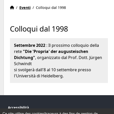
Home
Accueil
/
Eventi
/
Colloqui dal 1998
Colloqui dal 1998
Settembre 2022
: Il prossimo colloquio della
rete
"Die 'Propria' der augusteischen
Dichtung"
, organizzato dal Prof. Dott. Jürgen
Schwindt
si svolgerà dall'8 al 10 settembre presso
l'Università di Heidelberg.
Accessibilità
Mappa del sito
Ce site utilise des cookies/traceurs à des fins de gestion de